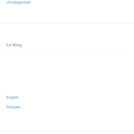
Uncategorized
Le blog
Réponse du CPNB aux changements proposés Horizon
Nouveau plan stratégique
Le CPNB est fier d’appuyer le programme #PaRx
Nous faisons face à plusieurs défis dans la vie, mais nous n’avons pas à
les affronter seuls.
English
Français